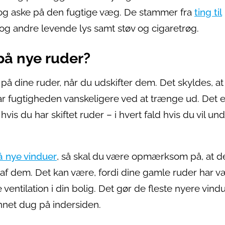
d og aske på den fugtige væg. De stammer fra
ting til
og andre levende lys samt støv og cigaretrøg.
på nye ruder?
 på dine ruder, når du udskifter dem. Det skyldes, at
ar fugtigheden vanskeligere ved at trænge ud. Det e
hvis du har skiftet ruder – i hvert fald hvis du vil un
å nye vinduer
, så skal du være opmærksom på, at d
f dem. Det kan være, fordi dine gamle ruder har v
entilation i din bolig. Det gør de fleste nyere vind
annet dug på indersiden.