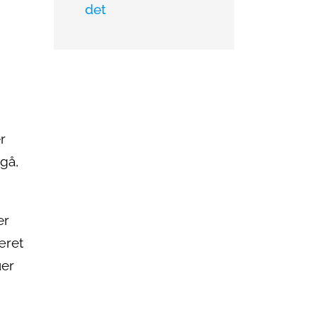
det
r
dgå,
er
æret
uer