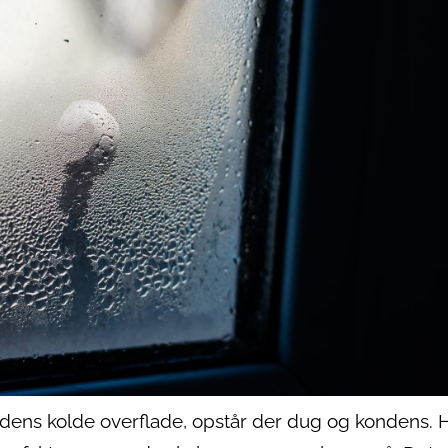
dens kolde overflade, opstår der dug og kondens. H