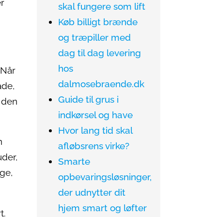
er
skal fungere som lift
Køb billigt brænde
og træpiller med
dag til dag levering
hos
 Når
dalmosebraende.dk
ade,
Guide til grus i
å den
indkørsel og have
Hvor lang tid skal
n
afløbsrens virke?
uder,
Smarte
ge,
opbevaringsløsninger,
der udnytter dit
hjem smart og løfter
t.