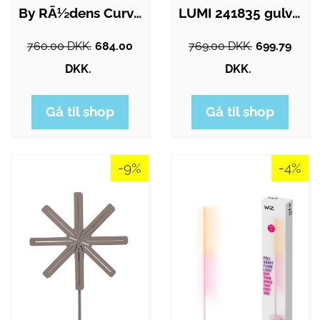
By RÃ½dens Curve gulvlampe, rød
LUMI 241835 gulvlampe - gul metal
760.00 DKK.
684.00
769.00 DKK.
699.79
DKK.
DKK.
Gå til shop
Gå til shop
-9%
-4%