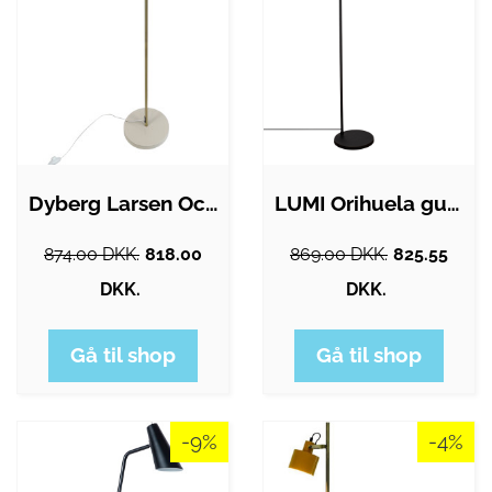
Dyberg Larsen Ocean gulvlampe, beige
LUMI Orihuela gulvlampe - guldfarvet og…
874.00 DKK.
818.00
869.00 DKK.
825.55
DKK.
DKK.
Gå til shop
Gå til shop
-9%
-4%