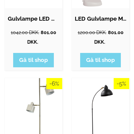
Gulvlampe LED m/ lup - 3 i 1 hvid
LED Gulvlampe Med Lup - 3 IN 1 Hvid -…
1042.00 DKK.
801.00
1200.00 DKK.
801.00
DKK.
DKK.
Gå til shop
Gå til shop
-6%
-5%