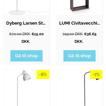
Dyberg Larsen Stockholm gulvlampe, hvid
LUMI Civitavecchia gulvlampe, m. 3…
670.00 DKK.
615.00
749.00 DKK.
636.65
DKK.
DKK.
Gå til shop
Gå til shop
-8%
-7%