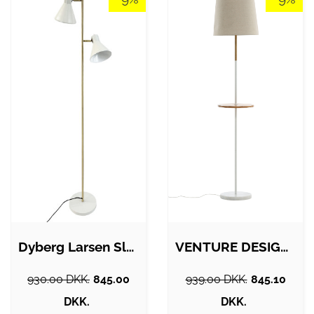
Dyberg Larsen Sleep gulvlampe, hvid
VENTURE DESIGN Hattman gulvlampe, m.…
930.00 DKK.
845.00
939.00 DKK.
845.10
DKK.
DKK.