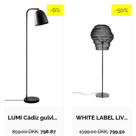
-6%
-50%
LUMI Cádiz gulvlampe - sort metal
WHITE LABEL LIVING Lena gulvlampe - sort…
859.00 DKK.
798.87
1599.00 DKK.
799.50