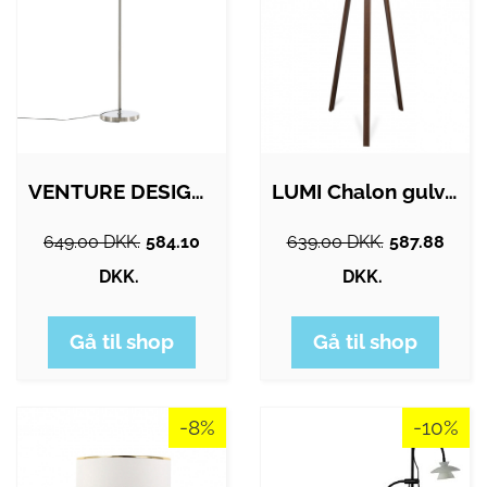
VENTURE DESIGN Corong gulvlampe - sølv…
LUMI Chalon gulvlampe - beige stof og…
649.00 DKK.
584.10
639.00 DKK.
587.88
DKK.
DKK.
Gå til shop
Gå til shop
-8%
-10%