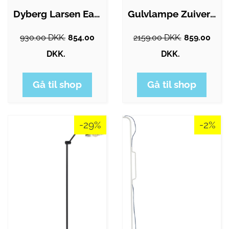
Dyberg Larsen Easton gulvlampe
Gulvlampe Zuiver Float sølv - hærdet…
930.00 DKK.
854.00
2159.00 DKK.
859.00
DKK.
DKK.
Gå til shop
Gå til shop
-29%
-2%