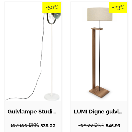
-50%
-23%
Gulvlampe Studio White Cage antracit…
LUMI Digne gulvlampe - beige PVC og MDF
1079.00 DKK.
539.00
709.00 DKK.
545.93