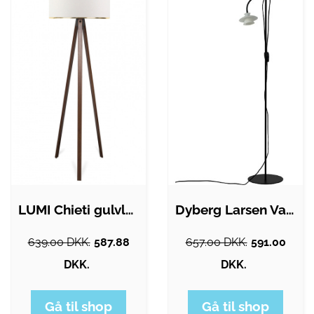
LUMI Chieti gulvlampe - hvid stof og træ
Dyberg Larsen Valby gulvlampe
639.00 DKK.
587.88
657.00 DKK.
591.00
DKK.
DKK.
Gå til shop
Gå til shop