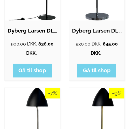
Dyberg Larsen DL39 gulvlampe
Dyberg Larsen DL31 gulvlampe, sort
900.00 DKK.
836.00
930.00 DKK.
845.00
DKK.
DKK.
Gå til shop
Gå til shop
-7%
-9%