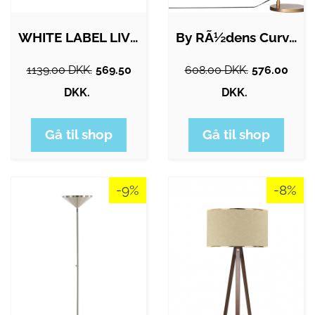
WHITE LABEL LIVING Cage gulvlampe - hvid…
By RÃ½dens Curve gulvlampe, guld
1139.00 DKK.
569.50
608.00 DKK.
576.00
DKK.
DKK.
Gå til shop
Gå til shop
-9%
-8%