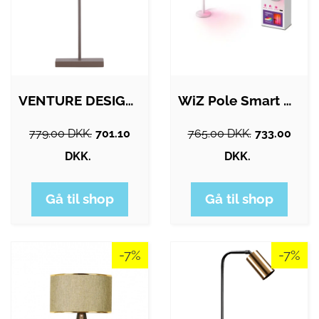
VENTURE DESIGN Säfsen gulvlampe - mocca…
WiZ Pole Smart Gulvlampe, Justerbar…
779.00 DKK.
701.10
765.00 DKK.
733.00
DKK.
DKK.
Gå til shop
Gå til shop
-7%
-7%