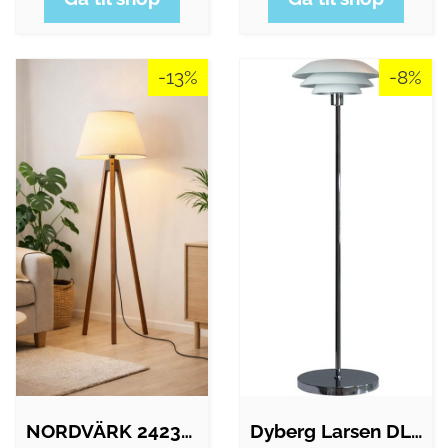
-13%
-8%
NORDVÄRK 242396 Gulvlampe
Dyberg Larsen DL31 gulvlampe, hvid