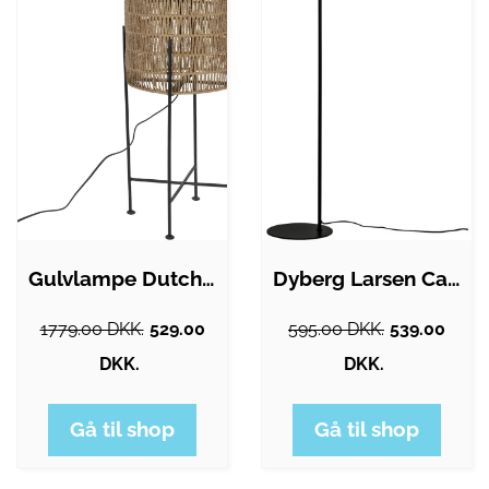
Gulvlampe Dutchbone Kari Ø30xH95 cm jute…
Dyberg Larsen Cale gulvlampe, sort
1779.00 DKK.
529.00
595.00 DKK.
539.00
DKK.
DKK.
Gå til shop
Gå til shop