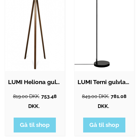
LUMI Heliona gulvlampe - beige/guld stof…
LUMI Terni gulvlampe - guldfarvet og…
819.00 DKK.
753.48
849.00 DKK.
781.08
DKK.
DKK.
Gå til shop
Gå til shop