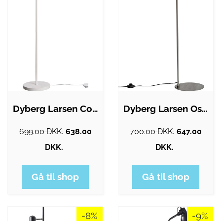
Dyberg Larsen Coast gulvlampe, hvid
Dyberg Larsen Oswald gulvlampe
699.00 DKK.
638.00
700.00 DKK.
647.00
DKK.
DKK.
Gå til shop
Gå til shop
-8%
-9%