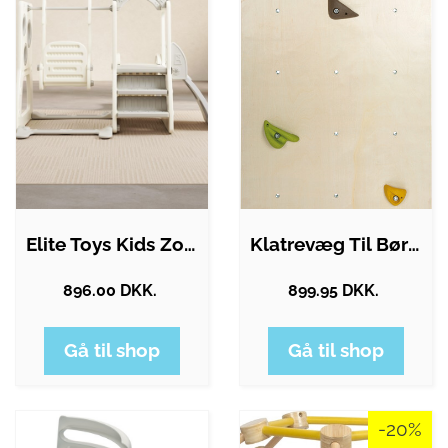
Elite Toys Kids Zone tårnet med…
Klatrevæg Til Børn - Indendørs - Inkl. 5…
896.00 DKK.
899.95 DKK.
Gå til shop
Gå til shop
-20%