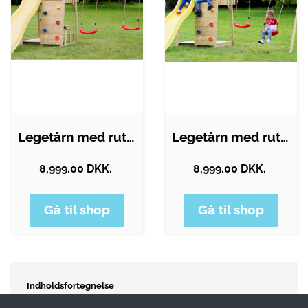
Legetårn med rutsjebane og gynge i…
Legetårn med rutsjebane og gynge i…
8,999.00 DKK.
8,999.00 DKK.
Gå til shop
Gå til shop
Indholdsfortegnelse