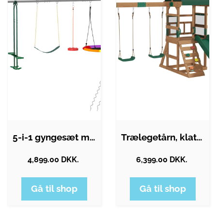
5-i-1 gyngesæt med rutsjebane,…
Trælegetårn, klatrestativ, gyngesæt med…
4,899.00 DKK.
6,399.00 DKK.
Gå til shop
Gå til shop