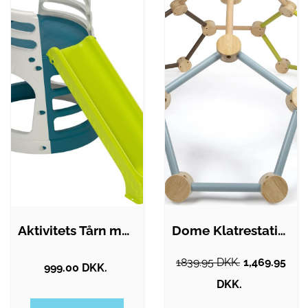
Aktivitets Tårn med Rutsjebane, Twilight
Dome Klatrestativ Til Børn - Adventure -…
1839.95 DKK.
1,469.95
999.00 DKK.
DKK.