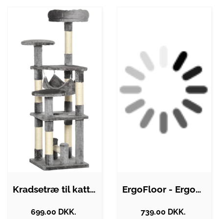
Kradsetræ til katte, legetårn til katte,…
ErgoFloor - ErgoPlay Impact Gummifliser…
699.00 DKK.
739.00 DKK.