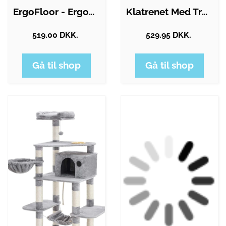
ErgoFloor - ErgoPlay Impact Gummifliser…
Klatrenet Med Træstolper - Stige - Small…
519.00 DKK.
529.95 DKK.
Gå til shop
Gå til shop