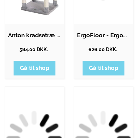
Anton kradsetræ - Lysegrå
ErgoFloor - ErgoPlay Impact Gummifliser…
584.00 DKK.
626.00 DKK.
Gå til shop
Gå til shop