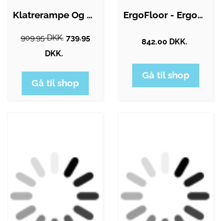
Klatrerampe Og Glidebræt Til Børn -…
ErgoFloor - ErgoPlay Impact Gummifliser…
909.95 DKK.
739.95
842.00 DKK.
DKK.
Gå til shop
Gå til shop