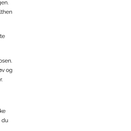
gen.
lthen
te
osen.
tøv og
r.
kke
n du