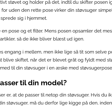
t støvet og holder på det, indtil du skifter posen i
, for uden den rette pose virker din støvsuger simpe
g sprede sig i hjemmet.
e en pose og et filter. Mens posen opsamler det mes
artikler, så de ikke bliver blæst ud igen.
tes engang i mellem, men ikke lige så tit som selve p
at blive skiftet, når det er blevet gråt og fyldt med s
er med til din støvsuger i en æske med støvsugerpose
asser til din model?
er er, at de passer til netop din støvsuger. Hvis du i
n støvsuger, må du derfor lige kigge på den, inde