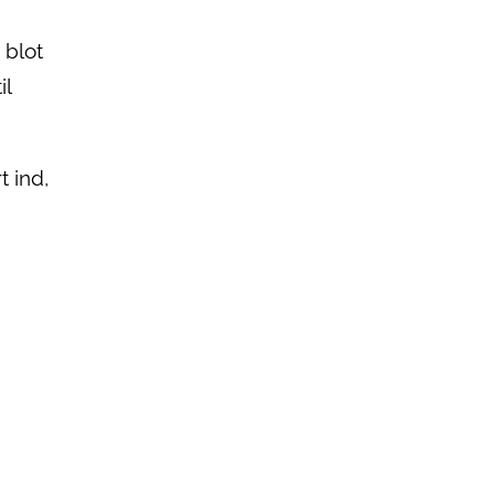
 blot
il
t ind,