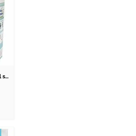
Kleenair XX2 universal støvsugerposer