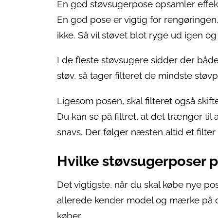
En god støvsugerpose opsamler effektiv
En god pose er vigtig for rengøringen
ikke. Så vil støvet blot ryge ud igen o
I de fleste støvsugere sidder der båd
støv, så tager filteret de mindste støvp
Ligesom posen, skal filteret også skif
Du kan se på filtret, at det trænger til 
snavs. Der følger næsten altid et filt
Hvilke støvsugerposer p
Det vigtigste, når du skal købe nye pos
allerede kender model og mærke på di
køber.