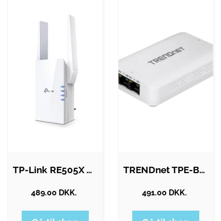
TP-Link RE505X AX1500 Wi-Fi 6 Range…
TRENDnet TPE-BE200 - network extender -…
489.00 DKK.
491.00 DKK.