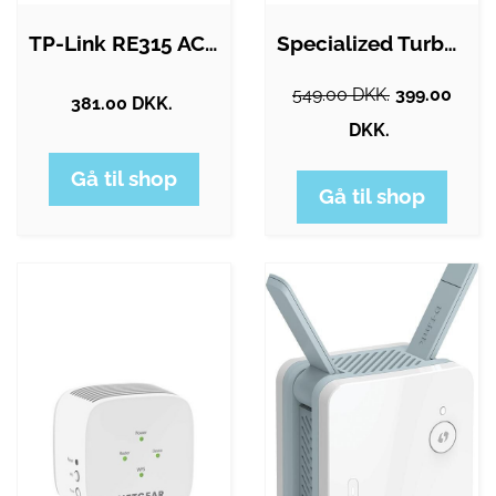
TP-Link RE315 AC1200 OneMesh Wi-Fi Range…
Specialized Turbo SL Y Charger Cable
549.00 DKK.
399.00
381.00 DKK.
DKK.
Gå til shop
Gå til shop