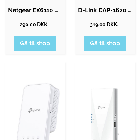
Netgear EX6110 Dual-band WiFi Range…
D-Link DAP-1620 AC1200 Wi-Fi Range…
290.00 DKK.
319.00 DKK.
Gå til shop
Gå til shop