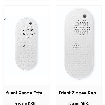
frient Range Extender EU
Frient Zigbee Range Extender, EU Stik
379.00 DKK.
379.00 DKK.