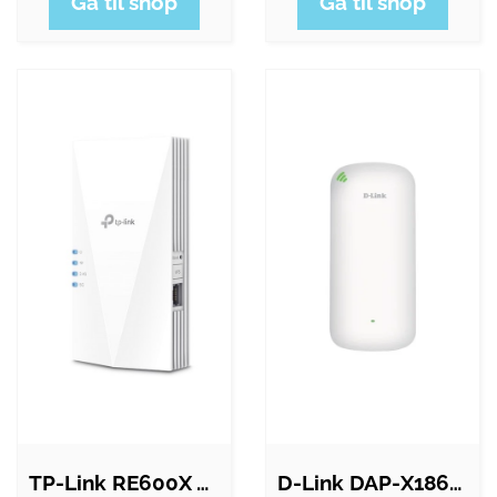
Gå til shop
Gå til shop
TP-Link RE600X AX1800 Wi-Fi 6 Range…
D-Link DAP-X1860 AX1800 Mesh Wi-Fi 6…