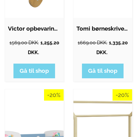
Victor opbevaringskasse, m. hjul - hvid…
Tomi børneskrivebord, m. 1 skuffe - hvid…
1569.00 DKK.
1,255.20
1669.00 DKK.
1,335.20
DKK.
DKK.
Gå til shop
Gå til shop
-20%
-20%