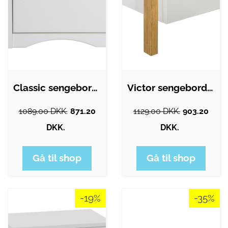
Classic sengebord til børn, m. 1 rum og…
Victor sengebord til børn, m. 1 låge og…
1089.00 DKK.
871.20
1129.00 DKK.
903.20
DKK.
DKK.
Gå til shop
Gå til shop
-19%
-35%