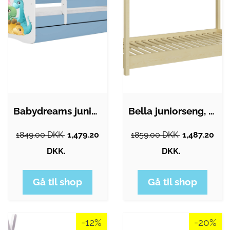
Babydreams juniorseng med små dinoer,…
Bella juniorseng, uden madras - natur…
1849.00 DKK.
1,479.20
1859.00 DKK.
1,487.20
DKK.
DKK.
Gå til shop
Gå til shop
-12%
-20%