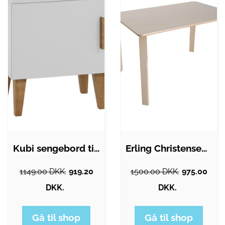
Kubi sengebord til børn, m. 1 låge og 1…
Erling Christensen Møbler Lakeret…
1149.00 DKK.
919.20
1500.00 DKK.
975.00
DKK.
DKK.
Gå til shop
Gå til shop