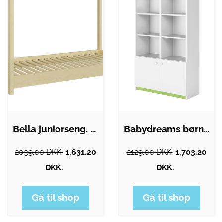
Bella juniorseng, uden madras - natur…
Babydreams børnereol, m. 2 låger og 8…
2039.00 DKK.
1,631.20
2129.00 DKK.
1,703.20
DKK.
DKK.
Gå til shop
Gå til shop