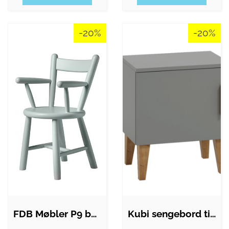
-20%
-20%
FDB Møbler P9 børnestol : Erling…
Kubi sengebord til børn, m. 1 låge og 1…