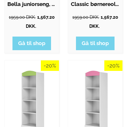
Bella juniorseng, uden madras - natur…
Classic børnereol, m. 1 låge og 4 hylder…
1959.00 DKK.
1,567.20
1959.00 DKK.
1,567.20
DKK.
DKK.
Gå til shop
Gå til shop
-20%
-20%