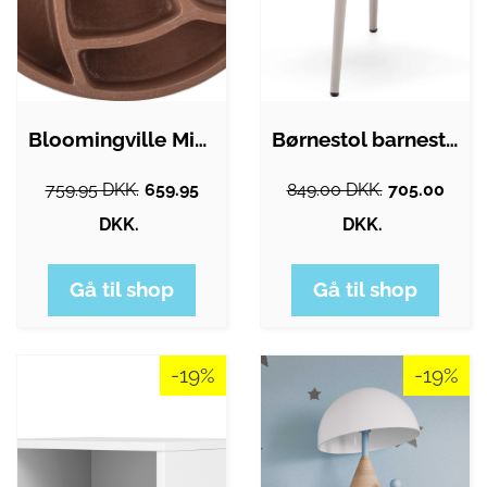
Bloomingville Mini - Palmer Hylde Til…
Børnestol barnestol Kave Home Konna hvid…
759.95 DKK.
659.95
849.00 DKK.
705.00
DKK.
DKK.
Gå til shop
Gå til shop
-19%
-19%