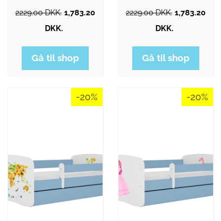
2229.00 DKK.
1,783.20
2229.00 DKK.
1,783.20
DKK.
DKK.
Gå til shop
Gå til shop
-20%
-20%