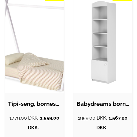
Tipi-seng, børneseng Kave Home Maralis …
Babydreams børnereol, m. 1 låge og 4…
1779.00 DKK.
1,559.00
1959.00 DKK.
1,567.20
DKK.
DKK.