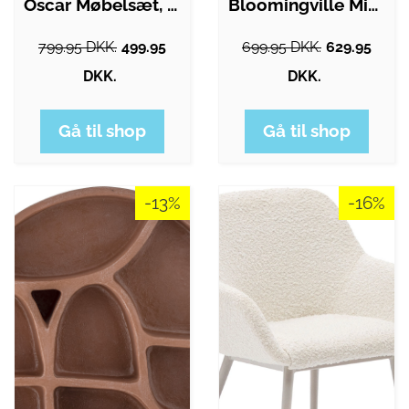
Oscar Møbelsæt, Bord + 2 Stole - Pink…
Bloomingville Mini - Agnes Puf Til Børn…
799.95 DKK.
499.95
699.95 DKK.
629.95
DKK.
DKK.
Gå til shop
Gå til shop
-13%
-16%