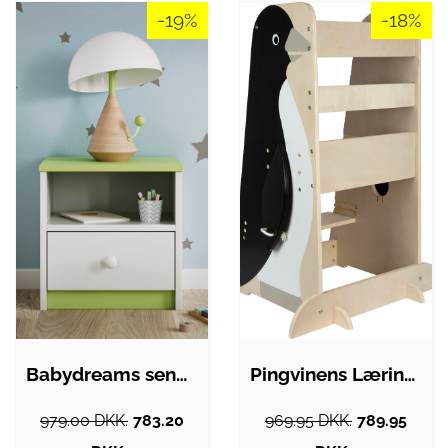
-19%
-18%
Babydreams sengebord til børn, m. 1 rum…
Pingvinens Læringstårn Til Børn - Træ -…
979.00 DKK.
783.20
969.95 DKK.
789.95