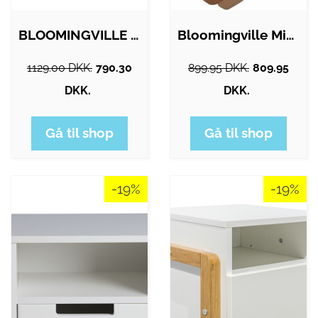
BLOOMINGVILLE MINI tøjstativ, m. hylder…
Bloomingville Mini - Charlie Bogkasse…
1129.00 DKK.
790.30
899.95 DKK.
809.95
DKK.
DKK.
Gå til shop
Gå til shop
-19%
-19%