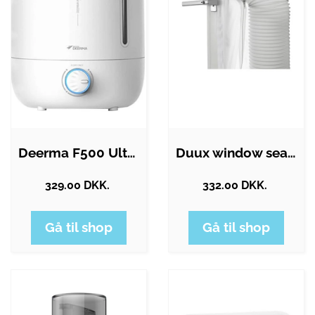
Deerma F500 Ultralydsluftfugter - Hvid
Duux window seal kit
329.00 DKK.
332.00 DKK.
Gå til shop
Gå til shop