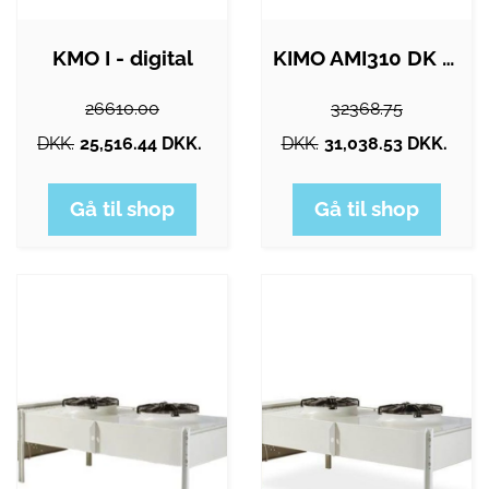
KMO I - digital
KIMO AMI310 DK - Lufthastighed/Flow,…
26610.00
32368.75
DKK.
25,516.44 DKK.
DKK.
31,038.53 DKK.
Gå til shop
Gå til shop