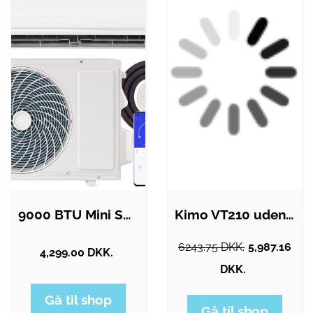
9000 BTU Mini Split Aircondition &…
Kimo VT210 uden prober
6243.75 DKK.
5,987.16
4,299.00 DKK.
DKK.
Gå til shop
Gå til shop