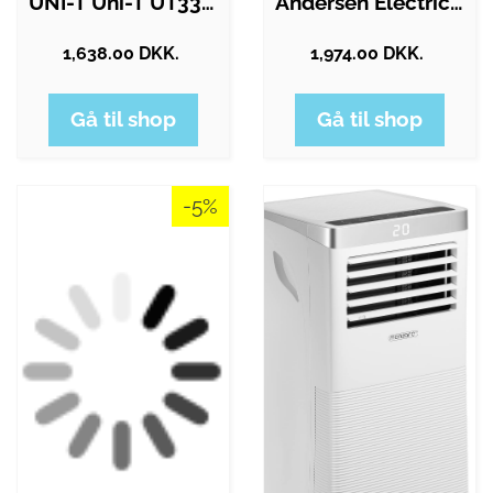
UNI-T Uni-T UT336B…
Andersen Electric AE Mat Pro Indoor 9
1,638.00 DKK.
1,974.00 DKK.
Gå til shop
Gå til shop
-5%