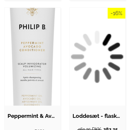
-16%
Peppermint & Avocado Conditioner
Loddesæt - flaskegas Sievert Powerjet
461.25 DKK.
383.25