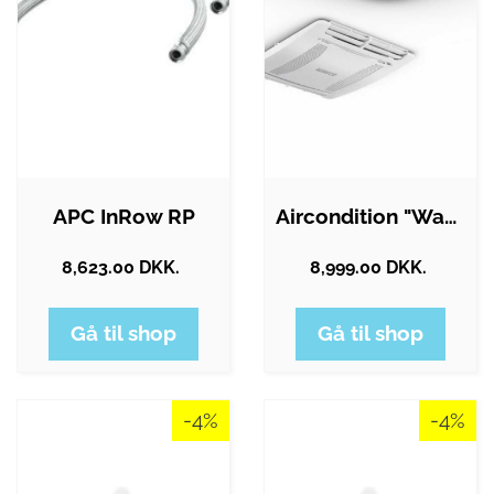
APC InRow RP
Aircondition "Waeco 2200"
8,623.00 DKK.
8,999.00 DKK.
Gå til shop
Gå til shop
-4%
-4%