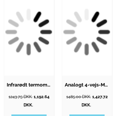
Infrarødt termometer Elma 616UV
Analogt 4-vejs-Manifold sæt, II Plus,…
1243.75 DKK.
1,192.64
1485.00 DKK.
1,427.72
DKK.
DKK.