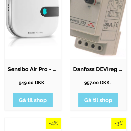
Sensibo Air Pro - sensor for your indoor…
Danfoss DEVIreg 330 -10/+10C DINskinne…
949.00 DKK.
957.00 DKK.
Gå til shop
Gå til shop
-4%
-3%