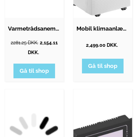
Varmetrådsanemometer Testo 405i
Mobil klimaanlæg 4in1, 7000 BTU, sleep…
2281.25 DKK.
2,154.11
2,499.00 DKK.
DKK.
Gå til shop
Gå til shop