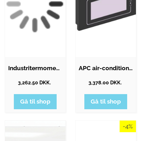
Industritermomenter 561
APC air-conditioning cooling split…
3,262.50 DKK.
3,378.00 DKK.
Gå til shop
Gå til shop
-4%