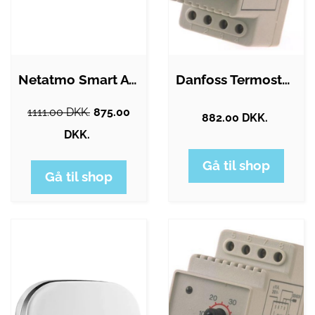
Netatmo Smart AC Controller (2-pack)
Danfoss Termostat 330 5/45 GRader med…
1111.00 DKK.
875.00
882.00 DKK.
DKK.
Gå til shop
Gå til shop