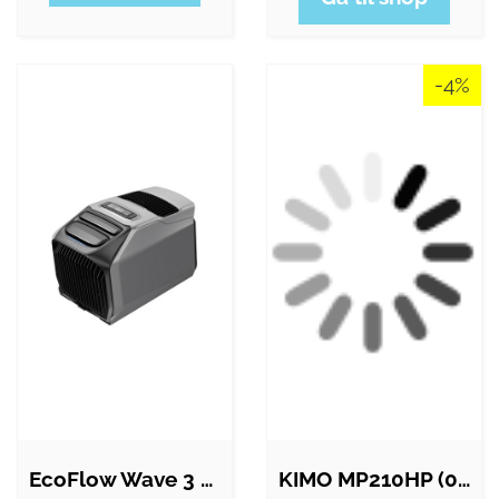
-4%
EcoFlow Wave 3 - Bærbar aircondition &…
KIMO MP210HP (0..2000 mbar)