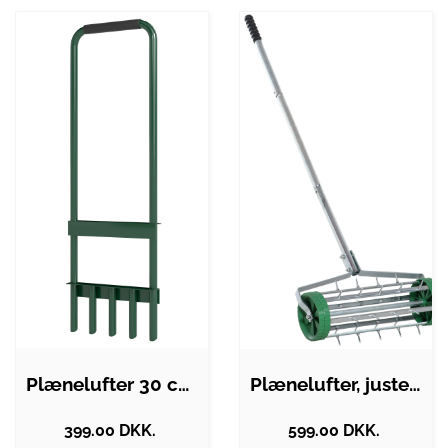
Plænelufter 30 cm bred manuel…
Plænelufter, justerbar håndtagslængde,…
399.00 DKK.
599.00 DKK.