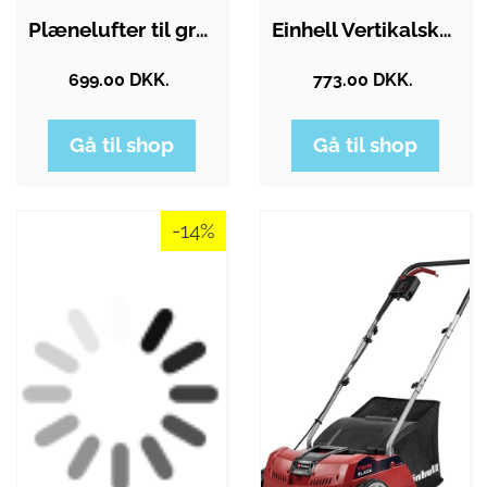
Plænelufter til græsplæne 45 cm bred…
Einhell Vertikalskærer GC-ES 1231/1…
699.00 DKK.
773.00 DKK.
Gå til shop
Gå til shop
-14%