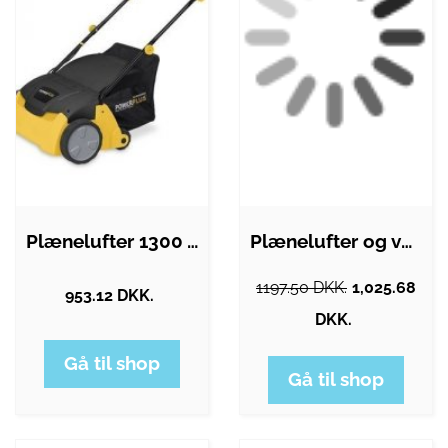
Plænelufter 1300 watt - 320 mm PowerPlus…
Plænelufter og vertikalskærer 1300 watt
1197.50 DKK.
1,025.68
953.12 DKK.
DKK.
Gå til shop
Gå til shop