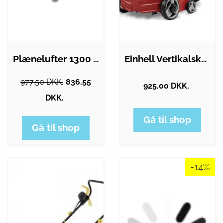
Plænelufter 1300 watt - 320 mm
Einhell Vertikalskærer GC-SA 1231/1…
977.50 DKK.
836.55
925.00 DKK.
DKK.
Gå til shop
Gå til shop
-14%