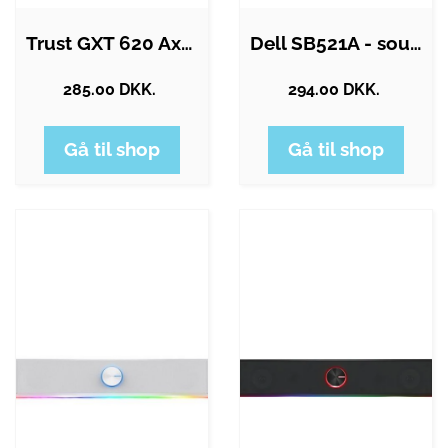
Trust GXT 620 Axon
Dell SB521A - sound bar - for monitor
285.00 DKK.
294.00 DKK.
Gå til shop
Gå til shop