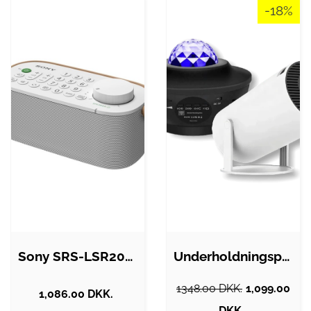
-18%
Sony SRS-LSR200 - speaker - for TV -…
Underholdningspakken
1348.00 DKK.
1,099.00
1,086.00 DKK.
DKK.