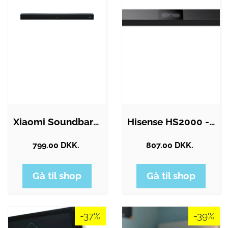
Xiaomi Soundbar Pro 2.0 - Black
Hisense HS2000 - sound bar system - for…
799.00 DKK.
807.00 DKK.
Gå til shop
Gå til shop
-37%
-39%