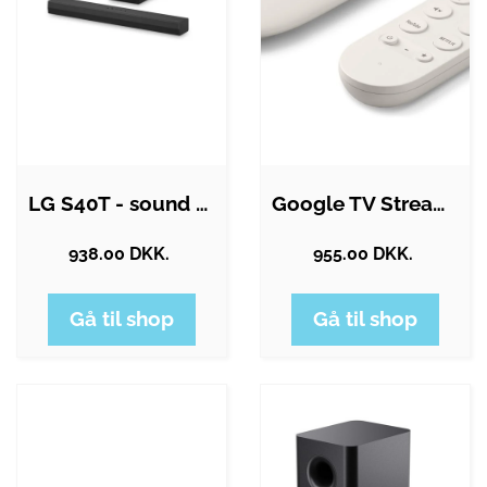
LG S40T - sound bar system - wireless
Google TV Streamer (4K) - 4K UHD &…
938.00 DKK.
955.00 DKK.
Gå til shop
Gå til shop