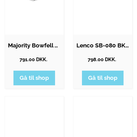
Majority Bowfell Axis 2.1 - Black
Lenco SB-080 BK - 90 cm Sound bar 80w…
791.00 DKK.
798.00 DKK.
Gå til shop
Gå til shop