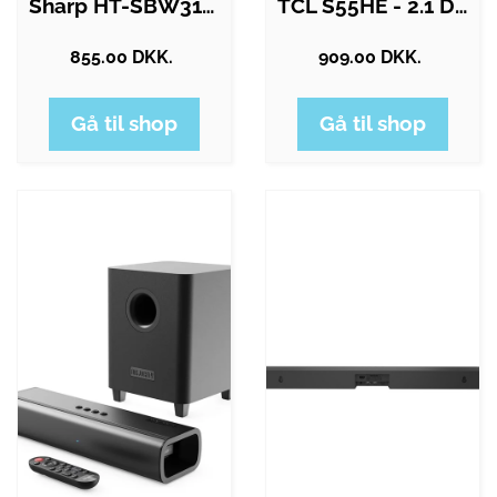
Sharp HT-SBW310 - sound bar system - for…
TCL S55HE - 2.1 Dolby Atmos Soundbar
855.00 DKK.
909.00 DKK.
Gå til shop
Gå til shop