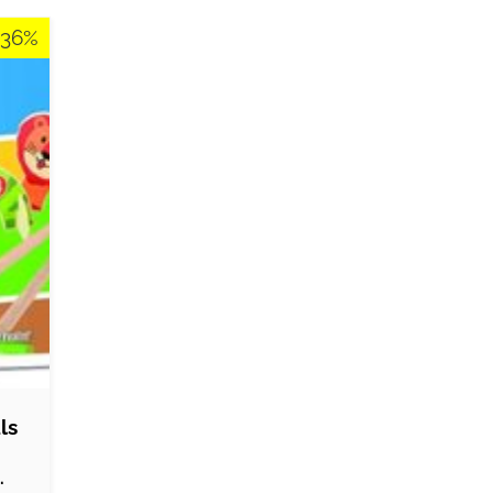
-36%
ls
.