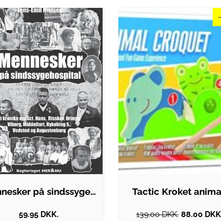
Mennesker på sindssygehospital
Tactic Kroket anima
59.95 DKK.
139.00 DKK.
88.00 DKK