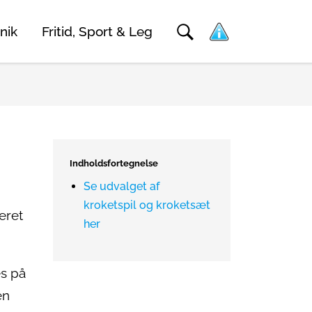
nik
Fritid, Sport & Leg
Indholdsfortegnelse
Se udvalget af
kroketspil og kroketsæt
eret
her
es på
en