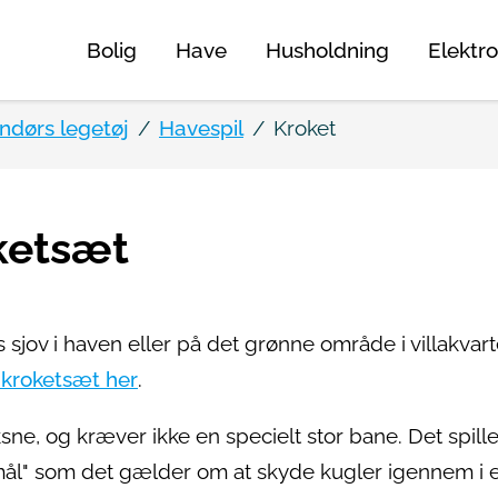
Bolig
Have
Husholdning
Elektro
ndørs legetøj
Havespil
Kroket
ketsæt
sjov i haven eller på det grønne område i villakvart
 kroketsæt her
.
sne, og kræver ikke en specielt stor bane. Det spill
"mål" som det gælder om at skyde kugler igennem i 