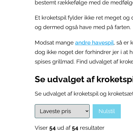
bestemt rækkefølge med de medfølge
Et kroketspil fylder ikke ret meget o
og dermed også have med på farten.
Modsat mange
andre havespil
, så er
dog ikke noget der forhindrer jer i at h
spises grillmad. Find udvalget af kroke
Se udvalget af kroketsp
Se udvalget af kroketspil og kroketsæ
Nulstil
Viser
54
ud af
54
resultater