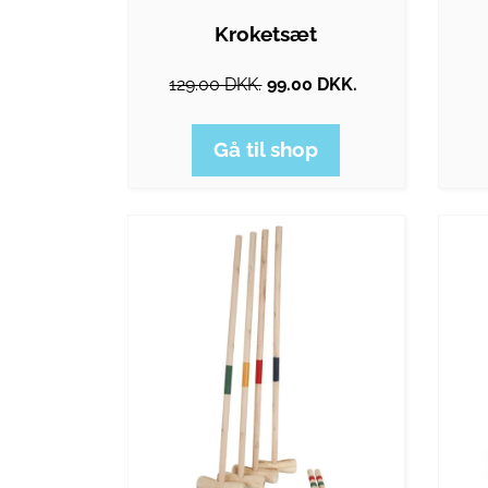
Kroketsæt
129.00 DKK.
99.00 DKK.
Gå til shop