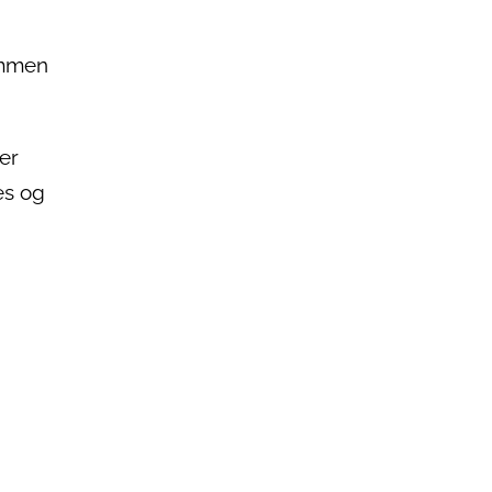
sammen
 er
es og