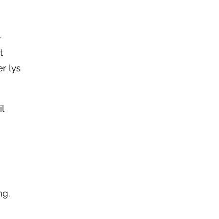
-
t
er lys
l
ng.