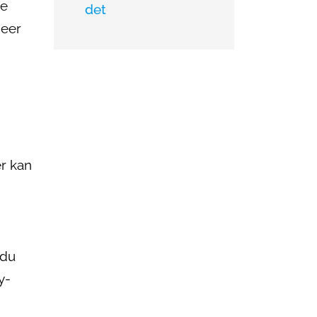
re
det
deer
er kan
 du
y-