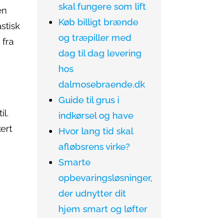
skal fungere som lift
en
Køb billigt brænde
stisk
og træpiller med
 fra
dag til dag levering
hos
dalmosebraende.dk
Guide til grus i
il.
indkørsel og have
ert
Hvor lang tid skal
afløbsrens virke?
Smarte
opbevaringsløsninger,
der udnytter dit
hjem smart og løfter