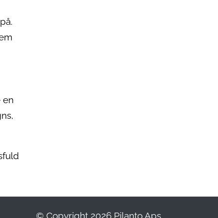
 på.
dem
e en
gns,
sfuld
© Copyright 2026 Pilanto Aps